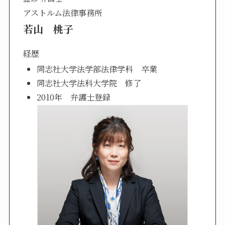
アストルム法律事務所
若山 桃子
経歴
同志社大学法学部法律学科 卒業
同志社大学法科大学院 修了
2010年 弁護士登録